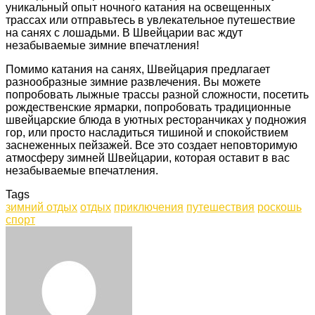
уникальный опыт ночного катания на освещенных
трассах или отправьтесь в увлекательное путешествие
на санях с лошадьми. В Швейцарии вас ждут
незабываемые зимние впечатления!
Помимо катания на санях, Швейцария предлагает
разнообразные зимние развлечения. Вы можете
попробовать лыжные трассы разной сложности, посетить
рождественские ярмарки, попробовать традиционные
швейцарские блюда в уютных ресторанчиках у подножия
гор, или просто насладиться тишиной и спокойствием
заснеженных пейзажей. Все это создает неповторимую
атмосферу зимней Швейцарии, которая оставит в вас
незабываемые впечатления.
Tags
зимний отдых
отдых
приключения
путешествия
роскошь
спорт
Facebook
Twitter
LinkedIn
Tumblr
Pinterest
Reddit
VKontakte
Odnoklassniki
Skype
WhatsApp
Telegram
Viber
Share
Print
via
Email