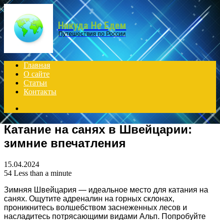
Menu
Никуда Не Едем
Путешествия по России
Главная
О сайте
Статьи
Контакты
Search
for
Катание на санях в Швейцарии:
зимние впечатления
15.04.2024
54
Less than a minute
Зимняя Швейцария — идеальное место для катания на
санях. Ощутите адреналин на горных склонах,
проникнитесь волшебством заснеженных лесов и
насладитесь потрясающими видами Альп. Попробуйте