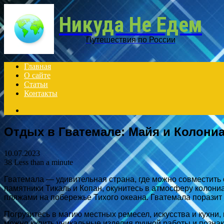
Никуда Не Едем
Путешествия по России
Главная
О сайте
Статьи
Контакты
Search
for
Отдых в Гватемале: Майя и Колони
10.07.2023
38
Less than a minute
Гватемала — удивительная страна, где можно совместить
памятники Тикаль и Копан, окунитесь в атмосферу колониа
пляжами на побережье Тихого океана. Гватемала поразит
Погрузитесь в магию местных ремесел, искусства и кухни
можно купить уникальные изделия ручной работы и познак