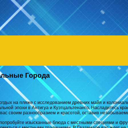
Menu
альные Города
 отдых на пляже с исследованием древних майя и колониал
льной эпохи в Антигуа и Куэтцальтенанго. Насладитесь кра
 вас своим разнообразием и красотой, оставив незабываем
, попробуйте изысканные блюда с местными специями и фру
омиться с местными традициями. В Гватемале вас ждет не 