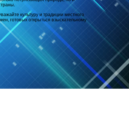
страны.
важайте культуру и традиции местного
емен, готовых открыться взыскательному