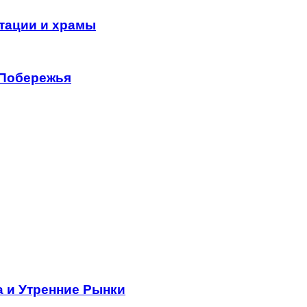
тации и храмы
 Побережья
а и Утренние Рынки