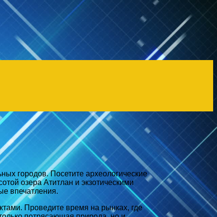
ьных городов. Посетите археологические
сотой озера Атитлан и экзотическими
ые впечатления.
ктами. Проведите время на рынках, где
только потрясающая природа, но и