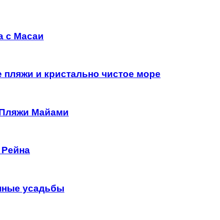
а с Масаи
е пляжи и кристально чистое море
 Пляжи Майами
 Рейна
нные усадьбы