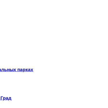
альных парках
 Град