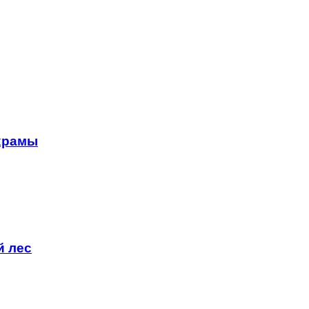
 храмы
й лес