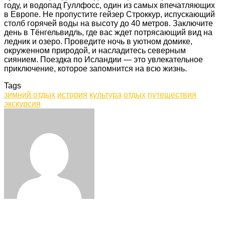
году, и водопад Гуллфосс, один из самых впечатляющих
в Европе. Не пропустите гейзер Строккур, испускающий
столб горячей воды на высоту до 40 метров. Заключите
день в Тёнгельвидль, где вас ждет потрясающий вид на
ледник и озеро. Проведите ночь в уютном домике,
окруженном природой, и насладитесь северным
сиянием. Поездка по Исландии — это увлекательное
приключение, которое запомнится на всю жизнь.
Tags
зимний отдых
история
культура
отдых
путешествия
экскурсия
Facebook
Twitter
LinkedIn
Tumblr
Pinterest
Reddit
VKontakte
Odnoklassniki
Skype
WhatsApp
Telegram
Viber
Share
Print
via
Email
Related Articles