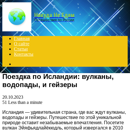
Menu
Никуда Не Едем
Путешествия по России
Главная
О сайте
Статьи
Контакты
Search
for
Поездка по Исландии: вулканы,
водопады, и гейзеры
20.10.2023
51
Less than a minute
Исландия — удивительная страна, где вас ждут вулканы,
водопады и гейзеры. Путешествие по этой уникальной
природе оставит незабываемые впечатления. Посетите
вулкан Эйяфьядлайёкюдль, который извергался в 2010