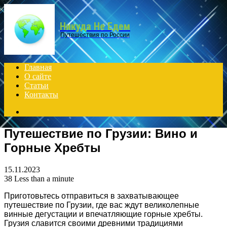
Menu
Никуда Не Едем
Путешествия по России
Главная
О сайте
Статьи
Контакты
Search
for
Путешествие по Грузии: Вино и
Горные Хребты
15.11.2023
38
Less than a minute
Приготовьтесь отправиться в захватывающее
путешествие по Грузии, где вас ждут великолепные
винные дегустации и впечатляющие горные хребты.
Грузия славится своими древними традициями