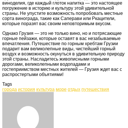
виноделия, где каждый глоток напитка — это настоящее
погружение в историю и культуру этой удивительной
страны. Не упустите возможность попробовать местные
сорта винограда, такие как Саперави или Ркацители,
которые поразят вас своим неповторимым вкусом.
Однако Грузия — это не только вино, но и потрясающие
горные пейзажи, которые оставят в вас незабываемые
впечатления. Путешествие по горным хребтам Грузии
подарит вам великолепные виды, чистейший горный
воздух и возможность окунуться в удивительную природу
этой страны. Насладитесь живописными горными
дорогами, великолепными водопадами и
гостеприимством местных жителей — Грузия ждет вас с
распростертыми объятиями!
Tags
города
история
культура
море
отдых
путешествия
Facebook
Twitter
LinkedIn
Tumblr
Pinterest
Reddit
VKontakte
Odnoklassniki
Skype
WhatsApp
Telegram
Viber
Share
Print
via
Email