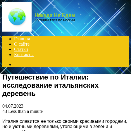
Menu
Никуда Не Едем
Путешествия по России
Главная
О сайте
Статьи
Контакты
Search
for
Путешествие по Италии:
исследование итальянских
деревень
04.07.2023
43
Less than a minute
Италия славится не только своими красивыми городами,
но и уютными деревнями, утопающими в зелени и