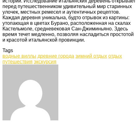
истории. Исследование итальянских деревень открывает
перед путешественником удивительный мир старинных
улочек, местных ремесел и аутентичных рецептов.
Каждая деревня уникальна, будто отрывок из картины:
утопающая в цветах Бурано, расположенная на скалах
Кастельмоле, средневековая Сан-Джиминьяно. Здесь
время течет медленно, позволяя насладиться простотой
и красотой итальянской провинции.
Tags
водные виллы
древние города
зимний отдых
отдых
путешествия
экскурсия
Facebook
Twitter
LinkedIn
Tumblr
Pinterest
Reddit
VKontakte
Odnoklassniki
Skype
WhatsApp
Telegram
Viber
Share
Print
via
Email
Related Articles