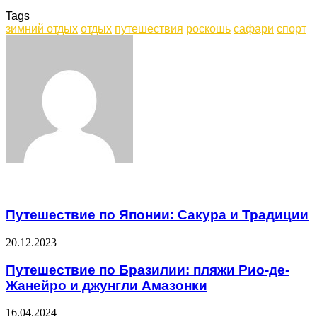
Tags
зимний отдых
отдых
путешествия
роскошь
сафари
спорт
Facebook
Twitter
LinkedIn
Tumblr
Pinterest
Reddit
VKontakte
Odnoklassniki
Skype
WhatsApp
Telegram
Viber
Share
Print
via
Email
Related Articles
Путешествие по Японии: Сакура и Традиции
20.12.2023
Путешествие по Бразилии: пляжи Рио-де-
Жанейро и джунгли Амазонки
16.04.2024