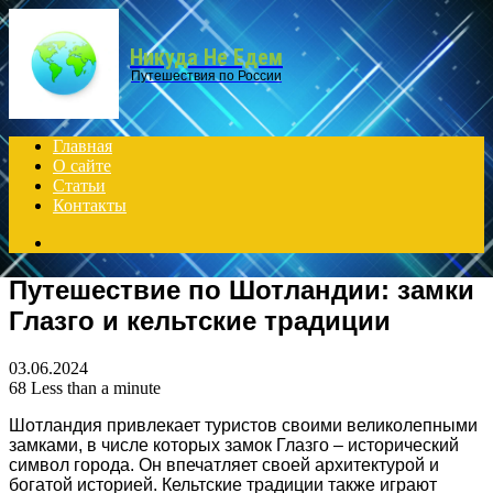
Menu
Никуда Не Едем
Путешествия по России
Главная
О сайте
Статьи
Контакты
Search
for
Путешествие по Шотландии: замки
Глазго и кельтские традиции
03.06.2024
68
Less than a minute
Шотландия привлекает туристов своими великолепными
замками, в числе которых замок Глазго – исторический
символ города. Он впечатляет своей архитектурой и
богатой историей. Кельтские традиции также играют