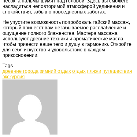
песок, а пальмы шумят над головой. Здесь вы сможете
насладиться неповторимой атмосферой уединения и
спокойствия, забыв о повседневных заботах.
Не упустите возможность попробовать тайский массаж,
который принесет вам незабываемое расслабление и
ощущение полного блаженства. Мастера массажа
используют древние техники и ароматические масла,
чтобы привести ваше тело и душу в гармонию. Откройте
для себя искусство и удовольствие в каждом
прикосновении.
Tags
древние города
зимний отдых
отдых
пляжи
путешествия
экскурсия
Facebook
Twitter
LinkedIn
Tumblr
Pinterest
Reddit
VKontakte
Odnoklassniki
Skype
WhatsApp
Telegram
Viber
Share
Print
via
Email