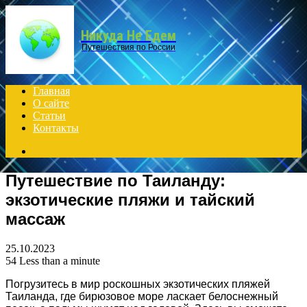
Menu
Никуда Не Едем
Путешествия по России
Главная
О сайте
Статьи
Контакты
Search
for
Путешествие по Таиланду:
экзотические пляжи и тайский
массаж
25.10.2023
54
Less than a minute
Погрузитесь в мир роскошных экзотических пляжей
Таиланда, где бирюзовое море ласкает белоснежный