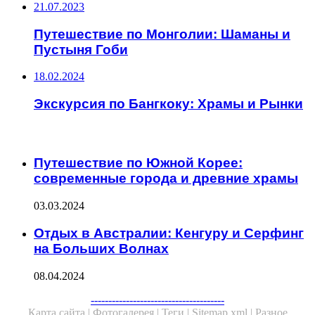
21.07.2023
Путешествие по Монголии: Шаманы и
Пустыня Гоби
18.02.2024
Экскурсия по Бангкоку: Храмы и Рынки
ЧИТАЕМОЕ
Путешествие по Южной Корее:
современные города и древние храмы
03.03.2024
Отдых в Австралии: Кенгуру и Серфинг
на Больших Волнах
08.04.2024
Facebook
Twitter
WhatsApp
Telegram
--------------------------------------
Карта сайта |
Фотогалерея |
Теги |
Sitemap.xml |
Разное