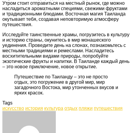
Утром стоит отправиться на местный рынок, где можно
насладиться ароматными специями, свежими фруктами
и традиционными блюдами. Восточная магия Таиланда
окутывает тебя, создавая неповторимую атмосферу
путешествия.
Исследуйте таинственные храмы, погрузитесь в культуру
и историю страны, окунитесь в мир монашеского
уединения. Проведите день на слонах, познакомьтесь с
местными традициями и ремеслами. Насладитесь
восхитительными видами природы, попробуйте
экзотические фрукты и напитки. В Таиланде каждый день
– это новое приключение, новое открытие.
Путешествие по Таиланду – это не просто
отдых, это погружение в другой мир, мир
загадочного Востока, мир утонченных вкусов и
ярких красок.
Tags
искусство
история
культура
отдых
пляжи
путешествия
Facebook
Twitter
LinkedIn
Tumblr
Pinterest
Reddit
VKontakte
Odnoklassniki
Skype
WhatsApp
Telegram
Viber
Share
Print
via
Email