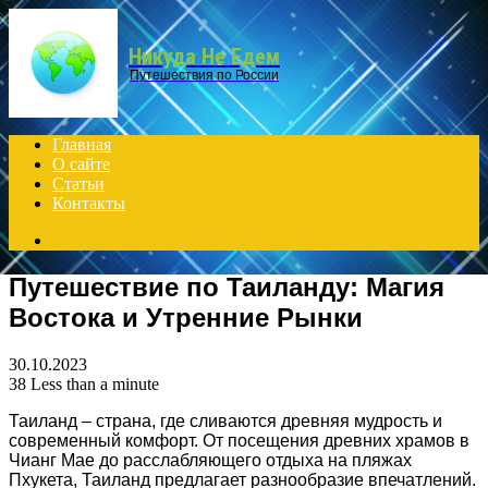
Menu
Никуда Не Едем
Путешествия по России
Главная
О сайте
Статьи
Контакты
Search
for
Путешествие по Таиланду: Магия
Востока и Утренние Рынки
30.10.2023
38
Less than a minute
Таиланд – страна, где сливаются древняя мудрость и
современный комфорт. От посещения древних храмов в
Чианг Мае до расслабляющего отдыха на пляжах
Пхукета, Таиланд предлагает разнообразие впечатлений.