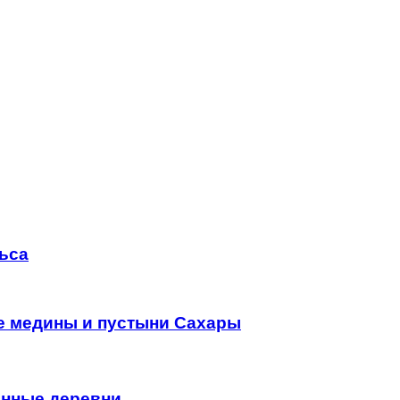
льса
е медины и пустыни Сахары
инные деревни