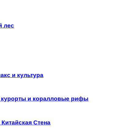
й лес
акс и культура
е курорты и коралловые рифы
 Китайская Стена