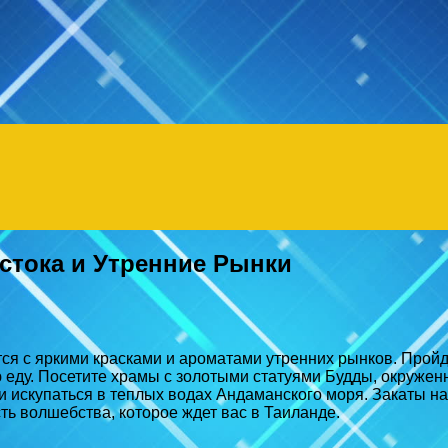
Menu
стока и Утренние Рынки
тся с яркими красками и ароматами утренних рынков. Пройд
еду. Посетите храмы с золотыми статуями Будды, окружен
и искупаться в теплых водах Андаманского моря. Закаты н
ь волшебства, которое ждет вас в Таиланде.