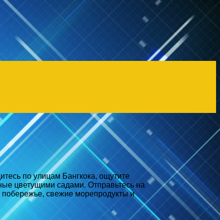
итесь по улицам Бангкока, ощутите
ные цветущими садами. Отправьтесь на
а побережье, свежие морепродукты и