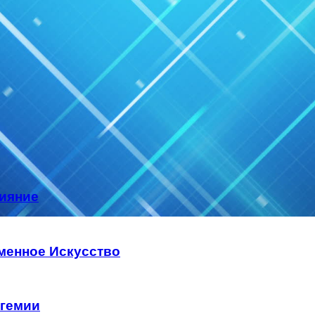
сияние
менное Искусство
огемии