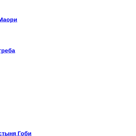
 Маори
греба
стыня Гоби