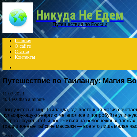
Никуда Не Едем
Путешествия по России
Главная
О сайте
Статьи
Контакты
Search
for
Путешествие по Таиланду: Магия Во
11.07.2023
40
Less than a minute
Погрузитесь в мир Таиланда, где восточная магия сочетае
пульсирующую энергию мегаполиса и попробуйте уличную 
остров Пхукет, чтобы понежиться на белоснежных пляжах 
традиционные тайские массажи — все это лишь малая част
Tags