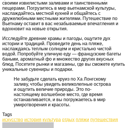
своими извилистыми заливами и таинственными
пещерами. Погрузитесь в мир вьетнамской культуры,
наслаждайтесь местной кухней и общайтесь с
дружелюбными местными жителями. Путешествие по
Вьетнаму оставит в вас незабываемые впечатления и
вдохновит на новые открытия.
Исследуйте древние храмы и пагоды, ощутите дух
истории и традиций. Проведите день на пляже,
наслаждаясь теплым солнцем и кристально чистой
водой. Попробуйте уличную еду — французские багеты
баньми, ароматный фо и множество других вкусных
блюд. Посетите рынки и магазины, где вы сможете купить
уникальные сувениры и подарки.
Не забудьте сделать круиз по Ха Лонгскому
заливу, чтобы увидеть великолепные острова
и ощутить величие природы. Это по-
настоящему волшебное место, где время
останавливается, и вы погружаетесь в мир
умиротворения и красоты.
Tags
искусство
история
культура
отдых
пляжи
путешествия
Facebook
Twitter
LinkedIn
Tumblr
Pinterest
Reddit
VKontakte
Odnoklassniki
Skype
WhatsApp
Telegram
Viber
Share
Print