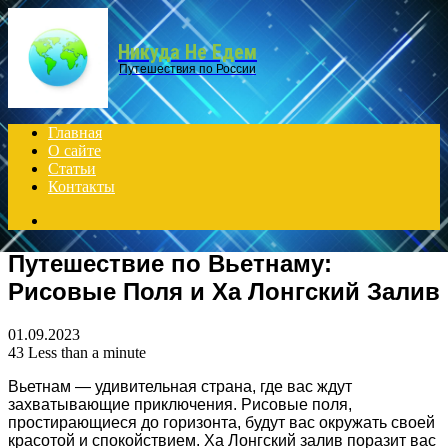
Menu
Никуда Не Едем
Путешествия по России
Главная
О сайте
Статьи
Контакты
Search
for
Путешествие по Вьетнаму:
Рисовые Поля и Ха Лонгский Залив
01.09.2023
43
Less than a minute
Вьетнам — удивительная страна, где вас ждут
захватывающие приключения. Рисовые поля,
простирающиеся до горизонта, будут вас окружать своей
красотой и спокойствием. Ха Лонгский залив поразит вас